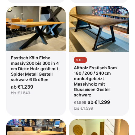
Esstisch Köln Eiche
SALE
massiv 200 bis 300 in 4
Altholz Esstisch Rom
cm Dicke Holz geölt mit
180 / 200 / 240 cm
Spider Metall Gestell
dunkel gebeizt
schwarz 6 Größen
Massivholz mit
ab €1.239
Gusseisen Gestell
bis €1.849
schwarz
ab €1.299
€1.599
bis €1.599