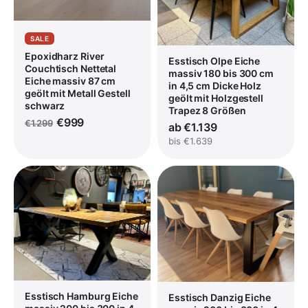
SALE
Epoxidharz River
Esstisch Olpe Eiche
Couchtisch Nettetal
massiv 180 bis 300 cm
Eiche massiv 87 cm
in 4,5 cm Dicke Holz
geölt mit Metall Gestell
geölt mit Holzgestell
schwarz
Trapez 8 Größen
€999
€1.299
ab €1.139
bis €1.639
Esstisch Hamburg Eiche
Esstisch Danzig Eiche