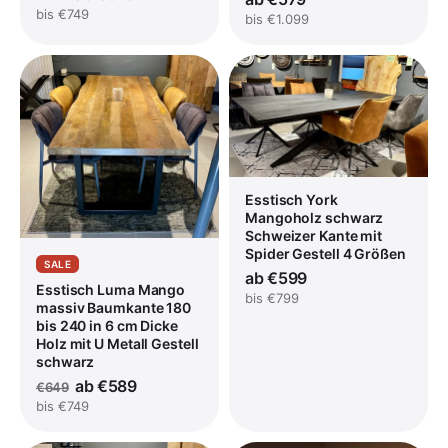
bis €749
bis €1.099
Esstisch York
Mangoholz schwarz
Schweizer Kante mit
Spider Gestell 4 Größen
SALE
ab €599
Esstisch Luma Mango
bis €799
massiv Baumkante 180
bis 240 in 6 cm Dicke
Holz mit U Metall Gestell
schwarz
ab €589
€649
bis €749