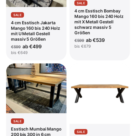
SALE
4 cm Esstisch Bombay
SALE
Mango 160 bis 240 Holz
mit X Metall Gestell
4 cm Esstisch Jakarta
schwarz massiv 5
Mango 160 bis 240 Holz
Größen
mit U Metall Gestell
massiv 5 Größen
ab €539
€599
ab €499
bis €679
€599
bis €649
SALE
Esstisch Mumbai Mango
SALE
200 bis 300 in 6 cm