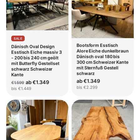
SALE
Bootsform Esstisch
Dänisch Oval Design
Alore Eiche dunkelbraun
Esstisch Eiche massiv 3
Dänisch oval 180 bis
- 200 bis 240 cm geölt
300 cm Schweizer Kante
mit Butterfly Gestellset
mit Sternfuß Gestell
schwarz Schweizer
schwarz
Kante
ab €1.349
ab €1.349
€1.599
bis €2.299
bis €1.449