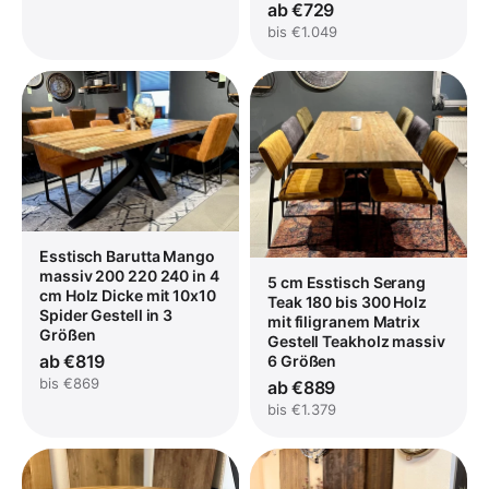
ab €729
bis €1.049
Esstisch Barutta Mango
massiv 200 220 240 in 4
5 cm Esstisch Serang
cm Holz Dicke mit 10x10
Teak 180 bis 300 Holz
Spider Gestell in 3
mit filigranem Matrix
Größen
Gestell Teakholz massiv
ab €819
6 Größen
bis €869
ab €889
bis €1.379