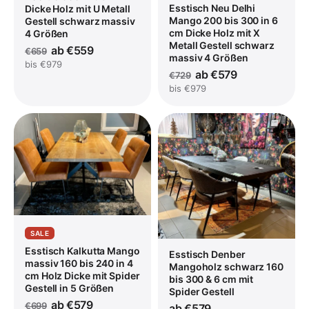
Esstisch Neu Delhi
Dicke Holz mit U Metall
Mango 200 bis 300 in 6
Gestell schwarz massiv
cm Dicke Holz mit X
4 Größen
Metall Gestell schwarz
ab €559
€659
massiv 4 Größen
bis €979
ab €579
€729
bis €979
SALE
Esstisch Kalkutta Mango
Esstisch Denber
massiv 160 bis 240 in 4
Mangoholz schwarz 160
cm Holz Dicke mit Spider
bis 300 & 6 cm mit
Gestell in 5 Größen
Spider Gestell
ab €579
€699
ab €579