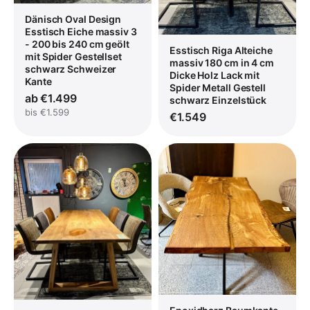
Dänisch Oval Design
Esstisch Eiche massiv 3
- 200 bis 240 cm geölt
Esstisch Riga Alteiche
mit Spider Gestellset
massiv 180 cm in 4 cm
schwarz Schweizer
Dicke Holz Lack mit
Kante
Spider Metall Gestell
ab €1.499
schwarz Einzelstück
bis €1.599
€1.549