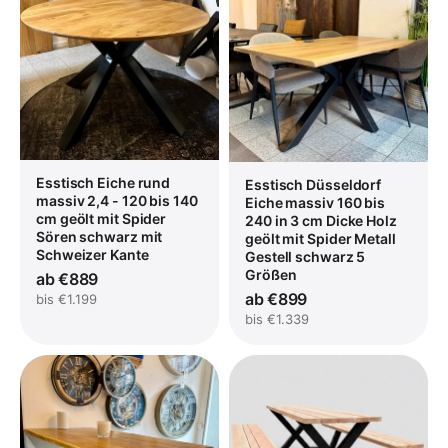
Esstisch Eiche rund
Esstisch Düsseldorf
massiv 2,4 - 120 bis 140
Eiche massiv 160 bis
cm geölt mit Spider
240 in 3 cm Dicke Holz
Sören schwarz mit
geölt mit Spider Metall
Schweizer Kante
Gestell schwarz 5
Größen
ab €889
ab €899
bis €1.199
bis €1.339
inkl. MwSt. · zzgl. Versand
In den Warenkorb