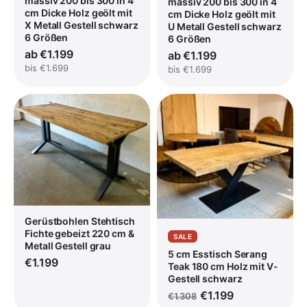
massiv 200 bis 300 in 4
massiv 200 bis 300 in 4
cm Dicke Holz geölt mit
cm Dicke Holz geölt mit
X Metall Gestell schwarz
U Metall Gestell schwarz
6 Größen
6 Größen
ab €1.199
ab €1.199
bis €1.699
bis €1.699
Gerüstbohlen Stehtisch
Fichte gebeizt 220 cm &
SALE
Metall Gestell grau
5 cm Esstisch Serang
€1.199
Teak 180 cm Holz mit V-
Gestell schwarz
€1.199
€1.308