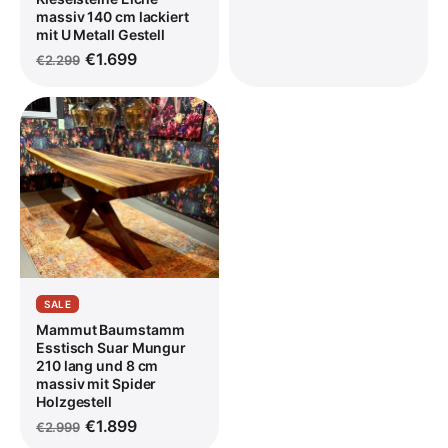
massiv 140 cm lackiert
mit U Metall Gestell
€1.699
€2.299
SALE
Mammut Baumstamm
Esstisch Suar Mungur
210 lang und 8 cm
massiv mit Spider
Holzgestell
€1.899
€2.999