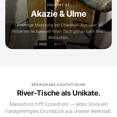
HOLZART 03
Akazie & Ulme
Lebendige Maserung mit Charakter. Aus über 30
Holzarten fertigen wir Ihren Tisch genau nach Ihren
Wünschen.
EPOXIDHARZ COUCHTISCHE
River-Tische als Unikate.
Massivholz trifft Epoxidharz — jedes Stück ein
handgefertigtes Einzelstück aus unserer Werkstatt.