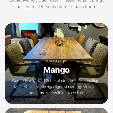
ihre eigene Persönlichkeit in Ihren Raum.
HOLZART 01
Mango
Warme Honig- und Schokoladentöne. Nachhaltiges
Massivholz mit einzigartiger Maserungsvielfalt —
unser meistgewählter Klassiker.