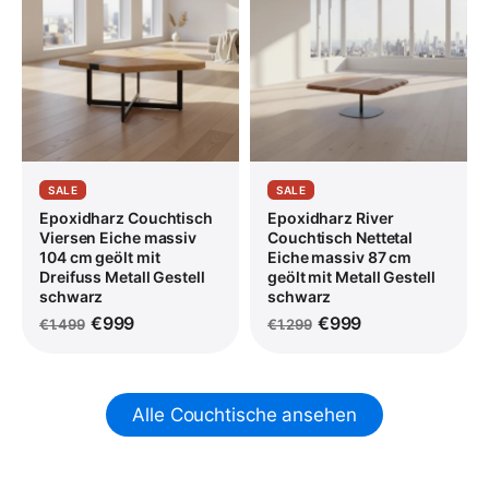
SALE
SALE
Epoxidharz Couchtisch
Epoxidharz River
Viersen Eiche massiv
Couchtisch Nettetal
104 cm geölt mit
Eiche massiv 87 cm
Dreifuss Metall Gestell
geölt mit Metall Gestell
schwarz
schwarz
€999
€999
€1.499
€1.299
Alle Couchtische ansehen