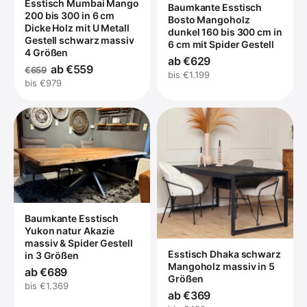
Esstisch Mumbai Mango
Baumkante Esstisch
200 bis 300 in 6 cm
Bosto Mangoholz
Dicke Holz mit U Metall
dunkel 160 bis 300 cm in
Gestell schwarz massiv
6 cm mit Spider Gestell
4 Größen
ab €629
ab €559
€659
bis €1.199
bis €979
Baumkante Esstisch
Yukon natur Akazie
massiv & Spider Gestell
Esstisch Dhaka schwarz
in 3 Größen
Mangoholz massiv in 5
ab €689
Größen
bis €1.369
ab €369