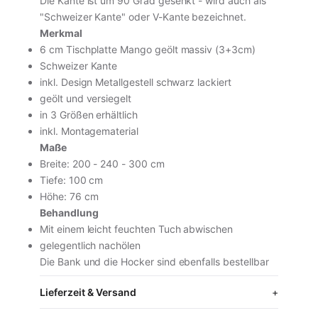
Die Kante ist um 90 Grad gesenkt - wird auch als
"Schweizer Kante" oder V-Kante bezeichnet.
Merkmal
6 cm Tischplatte Mango geölt massiv (3+3cm)
inkl. MwSt. · zzgl. Versand
Schweizer Kante
inkl. Design Metallgestell schwarz lackiert
geölt und versiegelt
In den Warenkorb
in 3 Größen erhältlich
inkl. Montagematerial
Vollständige Produktseite ansehen
Maße
Breite: 200 - 240 - 300 cm
Tiefe: 100 cm
Höhe: 76 cm
Behandlung
Mit einem leicht feuchten Tuch abwischen
gelegentlich nachölen
Die Bank und die Hocker sind ebenfalls bestellbar
Lieferzeit & Versand