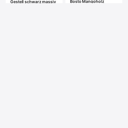
Bosto Mangoholz
Gestell schwarz massiv
dunkel 160 bis 300 cm in
4 Größen
6 cm mit Spider Gestell
ab €559
ab €629
Baumkante Esstisch
Yukon natur Akazie
massiv & Spider Gestell
Esstisch Dhaka schwarz
in 3 Größen
Mangoholz massiv in 5
ab €689
Größen
ab €369