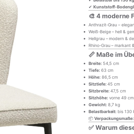
✔
Kunststoff-Bodengl
🎨 4 moderne 
Anthrazit-Grau – elegan
Weiß-Beige – hell & gem
Hellgrau – modern & d
Rhino-Grau – markant & 
📏 Maße im Übe
Breite:
54,5 cm
Tiefe:
63 cm
inkl. MwSt. · zzgl. Versand
Höhe:
86,5 cm
Sitztiefe:
45 cm
Sitzbreite:
47,5 cm
In den Wa
Sitzhöhe:
vorne 49 cm 
Gewicht:
8,7 kg
Vollständige Produk
Belastbarkeit:
bis 130 
📦
Verpackungsmaße:
✅ Warum diese