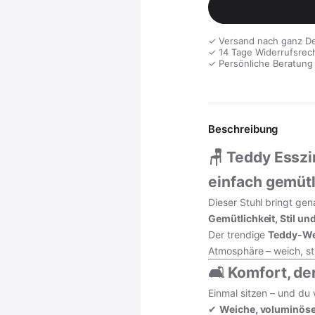
✓ Versand nach ganz D
✓ 14 Tage Widerrufsrec
✓ Persönliche Beratung
Beschreibung
🪑 Teddy Essz
einfach gemütl
Dieser Stuhl bringt g
Gemütlichkeit, Stil u
Der trendige
Teddy-We
Atmosphäre – weich, st
🛋️ Komfort, de
Einmal sitzen – und du 
✔
Weiche, voluminöse