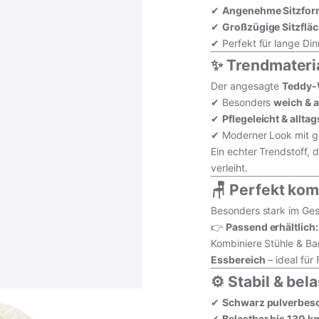
✔
Angenehme Sitzfo
✔
Großzügige Sitzflä
✔ Perfekt für lange Di
✨ Trendmateri
Der angesagte
Teddy-
✔ Besonders
weich & 
✔
Pflegeleicht & allta
✔ Moderner Look mit g
Ein echter Trendstoff,
verleiht.
🪑 Perfekt kom
Besonders stark im Ges
👉
Passend erhältlich:
Kombiniere Stühle & Ba
Essbereich
– ideal für
⚙️ Stabil & bel
✔
Schwarz pulverbesc
✔
Belastbar bis 130 k