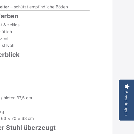
eiter
– schützt empfindliche Böden
Farben
t & zeitlos
ütlich
ezent
stilvoll
rblick
Bewertungen
Bewertungen
renkorb
/ hinten 37,5 cm
tseite ansehen
kg
63 × 70 × 63 cm
r Stuhl überzeugt