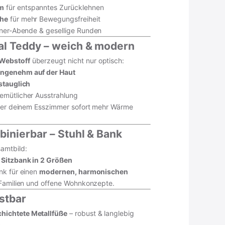
rm
für entspanntes Zurücklehnen
che
für mehr Bewegungsfreiheit
nner-Abende & gesellige Runden
al Teddy – weich & modern
Webstoff
überzeugt nicht nur optisch:
angenehm auf der Haut
gstauglich
emütlicher Ausstrahlung
 der deinem Esszimmer sofort mehr Wärme
binierbar – Stuhl & Bank
amtbild:
 Sitzbank in 2 Größen
nk für einen
modernen, harmonischen
 Familien und offene Wohnkonzepte.
astbar
hichtete Metallfüße
– robust & langlebig
g