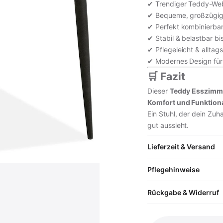
✔ Trendiger Teddy-Webs
✔ Bequeme, großzügige
✔ Perfekt kombinierbar
✔ Stabil & belastbar bi
✔ Pflegeleicht & alltag
✔ Modernes Design für
🛒 Fazit
Dieser
Teddy Esszimmer
Komfort und Funktiona
Ein Stuhl, der dein Zuh
gut aussieht.
Lieferzeit & Versand
Pflegehinweise
Rückgabe & Widerruf