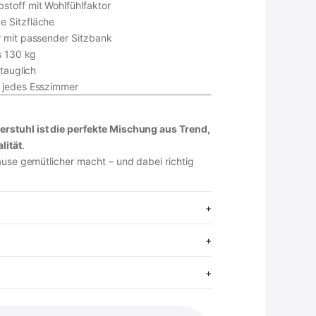
toff mit Wohlfühlfaktor
 Sitzfläche
 mit passender Sitzbank
s 130 kg
stauglich
 jedes Esszimmer
stuhl ist die perfekte Mischung aus Trend,
lität
.
ause gemütlicher macht – und dabei richtig