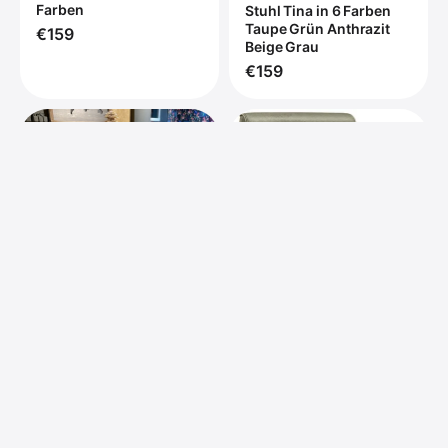
Farben
Stuhl Tina in 6 Farben
Taupe Grün Anthrazit
€159
Beige Grau
€159
Esstisch Mumbai Mango
200 bis 300 in 6 cm
Dicke Holz mit U Metall
Gestell schwarz massiv
4 Größen
ab €559
Freischwinger
Armlehnenstuhl Logant