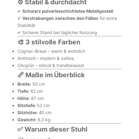
⚙️ Stabil & durchdacht
✔
Schwarz pulverbeschichtetes Metallgestell
✔
Verstrebungen zwischen den Füßen
für extra
Stabilität
✔ Sicherer Stand bei täglicher Nutzung
🎨 3 stilvolle Farben
inkl. MwSt. · zzgl. Versand
Cognac-Braun – warm & wohnlich
Anthrazit – modern & zeitlos
In den Warenkorb
Olivgrün – stilvoll & trendbewusst
📏 Maße im Überblick
Vollständige Produktseite ansehen
Breite:
50 cm
Tiefe:
62 cm
Höhe:
87 cm
Sitztiefe:
52 cm
Sitzhöhe:
40 cm
Gewicht:
6,3 kg
✅ Warum dieser Stuhl