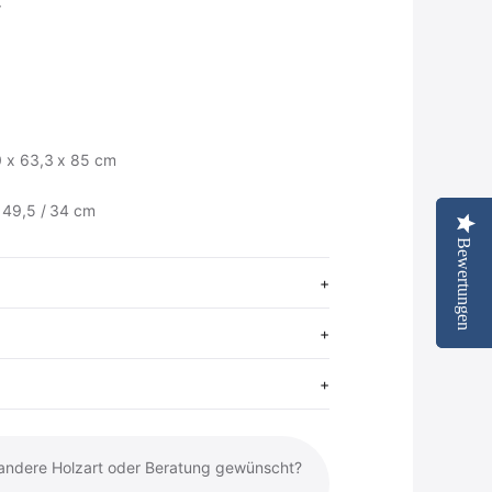
r
0 x 63,3 x 85 cm
: 49,5 / 34 cm
Bewertungen
Bewertungen
renkorb
tseite ansehen
 andere Holzart oder Beratung gewünscht?