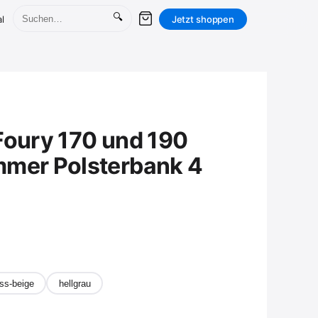
🔍
l
Jetzt shoppen
Foury 170 und 190
mer Polsterbank 4
ss-beige
hellgrau