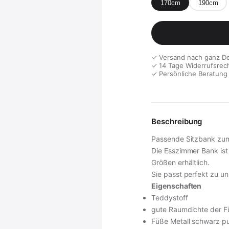
170cm
190cm
✓ Versand nach ganz D
✓ 14 Tage Widerrufsrec
✓ Persönliche Beratung
Beschreibung
Passende Sitzbank zum
Die Esszimmer Bank is
Größen erhältlich.
Sie passt perfekt zu un
Eigenschaften
Teddystoff
gute Raumdichte der F
Füße Metall schwarz pu