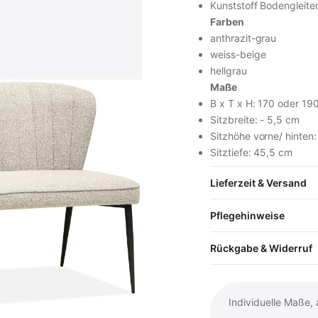
Kunststoff Bodengleite
Farben
anthrazit-grau
weiss-beige
hellgrau
Maße
B x T x H: 170 oder 19
inkl. MwSt. · zzgl. Versand
Sitzbreite: - 5,5 cm
Sitzhöhe vorne/ hinten
Sitztiefe: 45,5 cm
In den Wa
Lieferzeit & Versand
Vollständige Produk
Pflegehinweise
Rückgabe & Widerruf
Individuelle Maße,