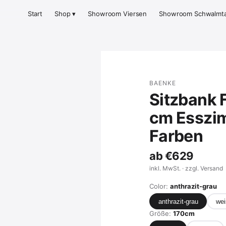
Start
Shop ▾
Showroom Viersen
Showroom Schwalmta
BAENKE
Sitzbank 
cm Esszim
Farben
ab
€629
inkl. MwSt. · zzgl. Versand
Color:
anthrazit-grau
anthrazit-grau
wei
Größe:
170cm