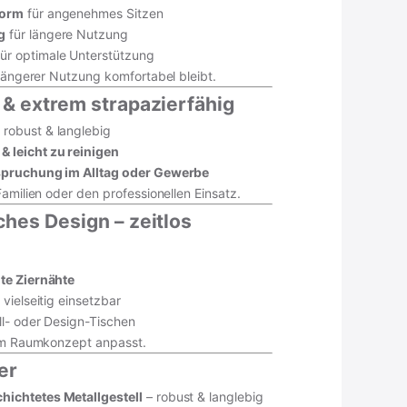
form
für angenehmes Sitzen
g
für längere Nutzung
ür optimale Unterstützung
 längerer Nutzung komfortabel bleibt.
t & extrem strapazierfähig
 robust & langlebig
 leicht zu reinigen
pruchung im Alltag oder Gewerbe
Familien oder den professionellen Einsatz.
ches Design – zeitlos
nte Ziernähte
vielseitig einsetzbar
ll- oder Design-Tischen
dem Raumkonzept anpasst.
her
ichtetes Metallgestell
– robust & langlebig