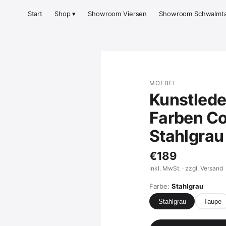
Start
Shop ▾
Showroom Viersen
Showroom Schwalmta
MOEBEL
Kunstleder
Farben C
Stahlgrau
€189
inkl. MwSt. · zzgl. Versand
Farbe:
Stahlgrau
Stahlgrau
Taupe