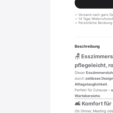
✓ Versand nach ganz D
✓ 14 Tage Widerrufsrec
✓ Persönliche Beratung
Beschreibung
🪑 Esszimmerst
pflegeleicht, r
Dieser
Esszimmerstuhl
durch
zeitloses Desig
Alltagstauglichkeit
.
Perfekt für Zuhause –
u
Wartebereiche
.
🛋️ Komfort für
Ob Dinner, Meeting ode