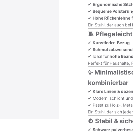
✔
Ergonomische Sitz
✔
Bequeme Polsterun
✔
Hohe Rückenlehne
f
Ein Stuhl, der auch bei
🧵 Pflegeleich
✔
Kunstleder-Bezug
–
✔
Schmutzabweisend &
✔ Ideal für
hohe Beans
Perfekt für Haushalte, 
✨ Minimalistis
kombinierbar
✔
Klare Linien & deze
✔ Modern, schlicht und 
✔ Passt zu Holz-, Meta
Ein Stuhl, der sich je
⚙️ Stabil & sic
✔
Schwarz pulverbesch