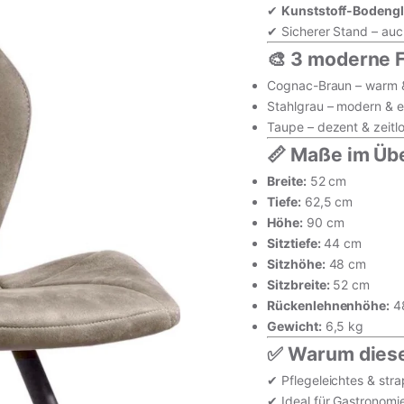
✔
Kunststoff-Bodengl
✔ Sicherer Stand – auc
🎨 3 moderne 
Cognac-Braun – warm 
Stahlgrau – modern & e
Taupe – dezent & zeitl
📏 Maße im Übe
Breite:
52 cm
Tiefe:
62,5 cm
inkl. MwSt. · zzgl. Versand
Höhe:
90 cm
Sitztiefe:
44 cm
Sitzhöhe:
48 cm
In den Wa
Sitzbreite:
52 cm
Rückenlehnenhöhe:
4
Vollständige Produk
Gewicht:
6,5 kg
✅ Warum diese
✔ Pflegeleichtes & str
✔ Ideal für Gastronomi