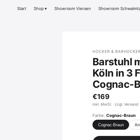
Start
Shop ▾
Showroom Viersen
Showroom Schwalmta
HOCKER & BARHOCKE
Barstuhl m
Köln in 3 
Cognac-B
€169
inkl. MwSt. · zzgl. Versand
Farbe:
Cognac-Braun
Cognac-Braun
Ant