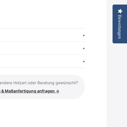
Bewertungen
Bewertungen
renkorb
tseite ansehen
 andere Holzart oder Beratung gewünscht?
 & Maßanfertigung anfragen →