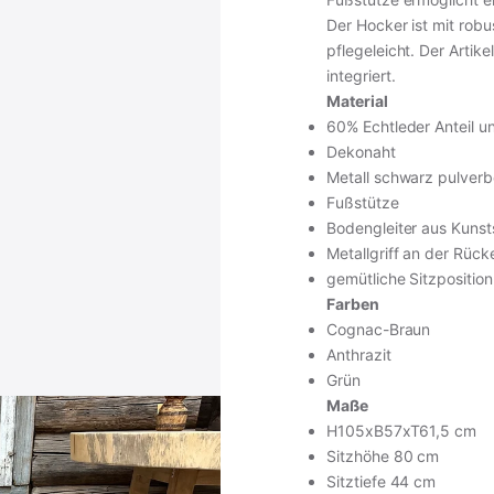
Der Hocker ist mit ro
pflegeleicht. Der Artike
integriert.
Material
60% Echtleder Anteil u
Dekonaht
Metall schwarz pulverb
Fußstütze
Bodengleiter aus Kunst
Metallgriff an der Rüc
gemütliche Sitzposition
Farben
Cognac-Braun
Anthrazit
Grün
Maße
H105xB57xT61,5 cm
Sitzhöhe 80 cm
Sitztiefe 44 cm
inkl. MwSt. · zzgl. Versand