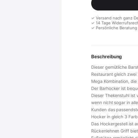
✓ Versand nach ganz D
✓ 14 Tage Widerrufsrec
✓ Persönliche Beratung
Beschreibung
Dieser gemütliche Barst
Restaurant gleich zwei 
Mega Kombination, die b
Der Barhocker ist beq
Dieser Thekenstuhl ist v
wenn nicht sogar in all
Kunden das passendste 
Hocker in gleich 3 Farb
Das Hockergestell ist a
Rückenlehnen Griff bi
Fußstütze ermöglicht e