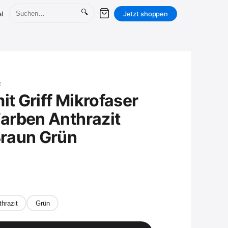
🔍
l
Jetzt shoppen
R
it Griff Mikrofaser
Farben Anthrazit
raun Grün
hrazit
Grün