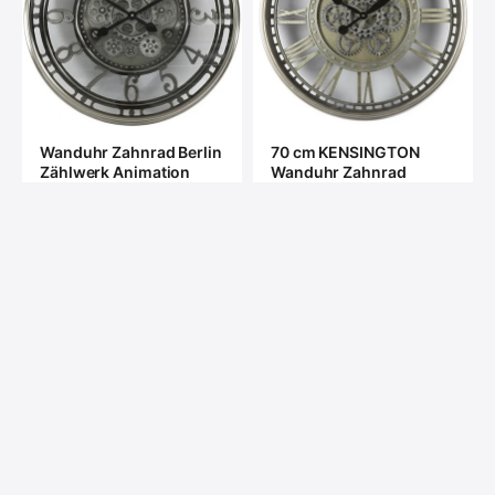
70 cm KENSINGTON
Wanduhr Zahnrad Berlin
Wanduhr Zahnrad
Zählwerk Animation
Zählwerk Animation
silber grau 55 cm
silber grau messing
outdorrfähig
€249
€139