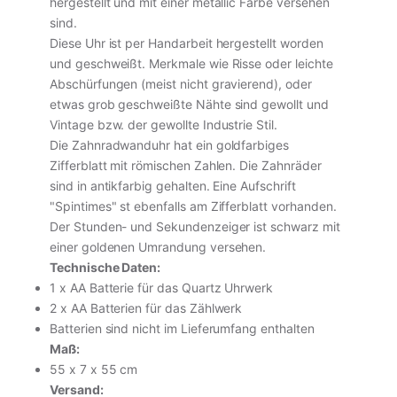
hergestellt und mit einer metallic Farbe versehen
sind.
Diese Uhr ist per Handarbeit hergestellt worden
und geschweißt. Merkmale wie Risse oder leichte
Abschürfungen (meist nicht gravierend), oder
etwas grob geschweißte Nähte sind gewollt und
Vintage bzw. der gewollte Industrie Stil.
inkl. MwSt. · zzgl. Versand
Die Zahnradwanduhr hat ein goldfarbiges
Zifferblatt mit römischen Zahlen. Die Zahnräder
sind in antikfarbig gehalten. Eine Aufschrift
In den Warenkorb
"Spintimes" st ebenfalls am Zifferblatt vorhanden.
Der Stunden- und Sekundenzeiger ist schwarz mit
einer goldenen Umrandung versehen.
Vollständige Produktseite ansehen
Technische Daten:
1 x AA Batterie für das Quartz Uhrwerk
2 x AA Batterien für das Zählwerk
Batterien sind nicht im Lieferumfang enthalten
Maß:
55 x 7 x 55 cm
Versand: