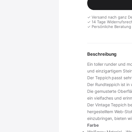
✓ Versand nach ganz D
✓ 14 Tage Widerrufsrec
✓ Persönliche Beratung
Beschreibung
Ein toller runder und 
und einzigartigem Stei
Der Teppich passt sehr
Der Rundteppich ist in
Die gemusterte Oberflä
ein vielfaches und erinn
Der Vintage Teppich b
hergestelltem Web-Stof
einzubringen, bieten w
Farbe
Weißgrau Material - We