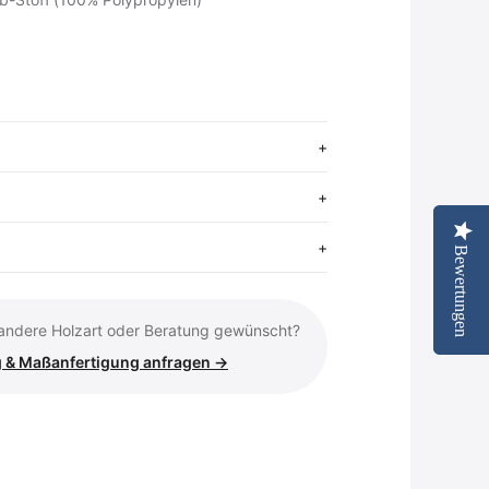
Bewertungen
Bewertungen
renkorb
tseite ansehen
 andere Holzart oder Beratung gewünscht?
 & Maßanfertigung anfragen →