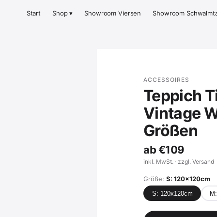
Start
Shop ▾
Showroom Viersen
Showroom Schwalmta
ACCESSOIRES
Teppich T
Vintage W
Größen
ab
€109
inkl. MwSt. · zzgl. Versand
Größe:
S: 120x120cm
S: 120x120cm
M: