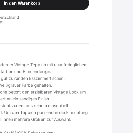
In den Warenkorb
eutschland
ht
moderner Vintage Teppich mit unaufdringlichem
nfarben und Blumendesign.
 gut zu runden Esszimmertischen.
 weißgrauer Farbe gehalten.
che betont den erzielbaren Vintage Look um
ert an ein sandiges Finish.
esteht zudem aus reinem maschinell
f. Um den Teppich passend in die Einrichtung
ir Ihnen mehrere Größen zur Auswahl.
b-Stoff (100% Polypropylen)