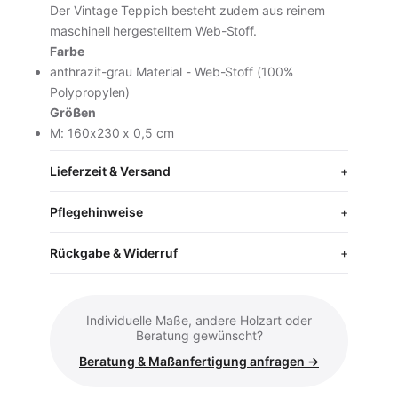
inkl. MwSt. · zzgl. Versand
Der Vintage Teppich besteht zudem aus reinem
maschinell hergestelltem Web-Stoff.
Farbe
anthrazit-grau Material - Web-Stoff (100%
In den Warenkorb
Polypropylen)
Größen
Vollständige Produktseite ansehen
M: 160x230 x 0,5 cm
Lieferzeit & Versand
Pflegehinweise
Rückgabe & Widerruf
Individuelle Maße, andere Holzart oder
Beratung gewünscht?
Beratung & Maßanfertigung anfragen →