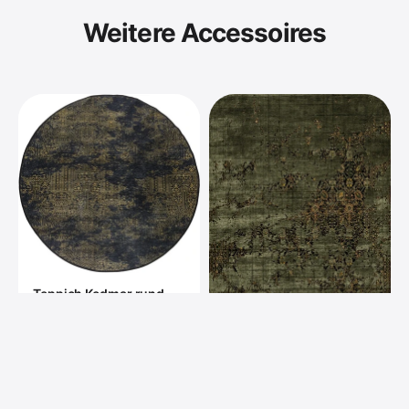
Weitere Accessoires
Teppich Kedmar rund
Vintage Design gold-
braun schwarz in 4
Größen
ab €109
Design Teppich Abil
Vintage Olivgrün in 3