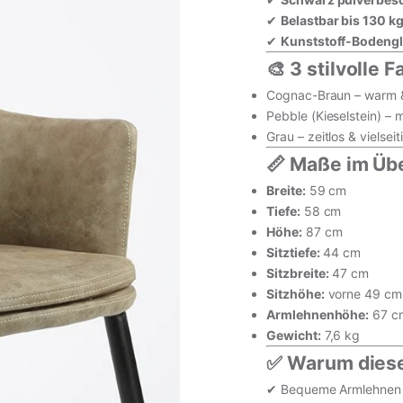
✔
Belastbar bis 130 k
✔
Kunststoff-Bodengl
🎨 3 stilvolle 
Cognac-Braun – warm 
Pebble (Kieselstein) –
Grau – zeitlos & vielseit
📏 Maße im Übe
Breite:
59 cm
inkl. MwSt. · zzgl. Versand
Tiefe:
58 cm
Höhe:
87 cm
Sitztiefe:
44 cm
Sitzbreite:
47 cm
In den Wa
Sitzhöhe:
vorne 49 cm 
Armlehnenhöhe:
67 c
Vollständige Produk
Gewicht:
7,6 kg
✅ Warum diese
✔ Bequeme Armlehnen f