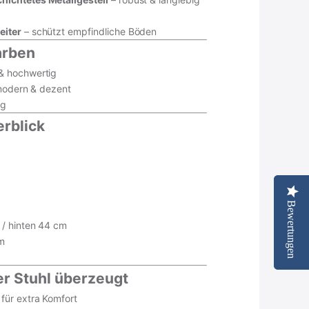
g
eiter
– schützt empfindliche Böden
Farben
& hochwertig
 modern & dezent
ig
rblick
Bewertungen
Bewertungen
renkorb
/ hinten 44 cm
m
tseite ansehen
r Stuhl überzeugt
ür extra Komfort