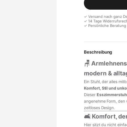
✓ Versand nach ganz D
✓ 14 Tage Widerrufsrec
✓ Persönliche Beratung
Beschreibung
🪑 Armlehnens
modern & allta
Ein Stuhl, der alles mit
Komfort, Stil und unko
Dieser
Esszimmerstuhl
angenehme Form, den w
zeitloses Design.
🛋️ Komfort, de
Hier sitzt du nicht einf