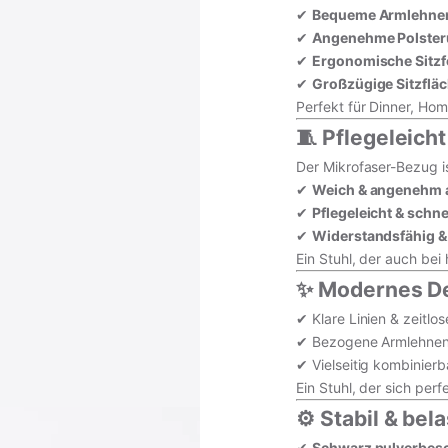
✔
Bequeme Armlehne
✔
Angenehme Polste
✔
Ergonomische Sitz
✔
Großzügige Sitzflä
Perfekt für Dinner, Ho
🧵 Pflegeleich
Der Mikrofaser-Bezug is
✔
Weich & angenehm a
✔
Pflegeleicht & schne
✔
Widerstandsfähig &
Ein Stuhl, der auch bei
✨ Modernes Des
✔ Klare Linien & zeitlo
✔ Bezogene Armlehnen 
✔ Vielseitig kombinierb
Ein Stuhl, der sich perf
⚙️ Stabil & bel
✔
Schwarz pulverbesch