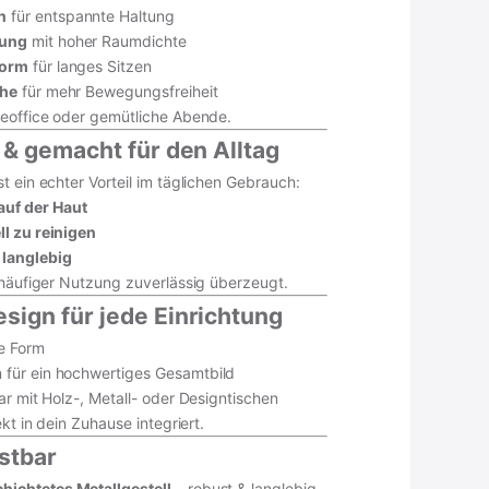
n
für entspannte Haltung
rung
mit hoher Raumdichte
form
für langes Sitzen
che
für mehr Bewegungsfreiheit
meoffice oder gemütliche Abende.
t & gemacht für den Alltag
t ein echter Vorteil im täglichen Gebrauch:
uf der Haut
ll zu reinigen
 langlebig
 häufiger Nutzung zuverlässig überzeugt.
ign für jede Einrichtung
se Form
für ein hochwertiges Gesamtbild
ar mit Holz-, Metall- oder Designtischen
ekt in dein Zuhause integriert.
astbar
ichtetes Metallgestell
– robust & langlebig