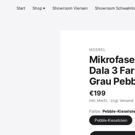
Start
Shop ▾
Showroom Viersen
Showroom Schwalmta
MOEBEL
Mikrofase
Dala 3 Fa
Grau Pebb
€199
inkl. MwSt. · zzgl. Versand
Farbe:
Pebble-Kieselst
Pebble-Kieselstein