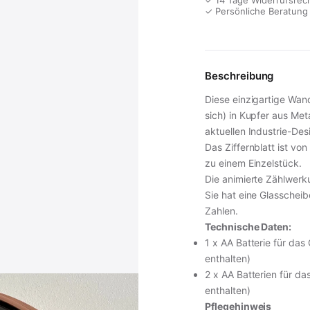
✓ 14 Tage Widerrufsrec
✓ Persönliche Beratung
Beschreibung
Diese einzigartige Wan
sich) in Kupfer aus Meta
aktuellen Industrie-Des
Das Ziffernblatt ist v
zu einem Einzelstück.
Die animierte Zählwerku
Sie hat eine Glasscheib
Zahlen.
Technische Daten:
1 x AA Batterie für das
enthalten)
2 x AA Batterien für da
enthalten)
Pflegehinweis