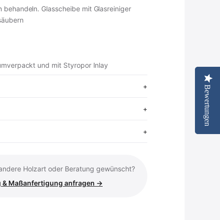
 behandeln. Glasscheibe mit Glasreiniger
 säubern
umverpackt und mit Styropor Inlay
Bewertungen
Bewertungen
renkorb
tseite ansehen
 andere Holzart oder Beratung gewünscht?
 & Maßanfertigung anfragen →