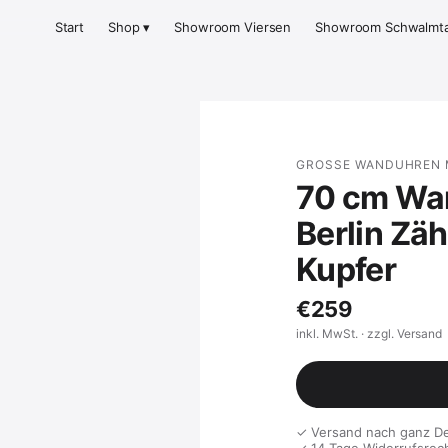
Start
Shop ▾
Showroom Viersen
Showroom Schwalmta
GROSSE WANDUHREN M
70 cm Wa
Berlin Zä
Kupfer
€259
inkl. MwSt. · zzgl. Versand
✓ Versand nach ganz D