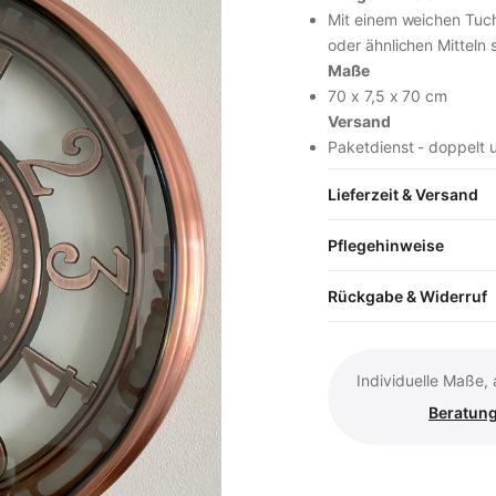
Mit einem weichen Tuch
oder ähnlichen Mitteln
Maße
70 x 7,5 x 70 cm
Versand
inkl. MwSt. · zzgl. Versand
Paketdienst - doppelt 
Lieferzeit & Versand
In den Wa
Pflegehinweise
Vollständige Produk
Rückgabe & Widerruf
Individuelle Maße,
Beratung