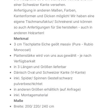
einer Schweizer Kante versehen.
Anfertigung in anderen Maßen, Farben,
Kantenformen und Dicken möglich! Wir haben eine
eigene Tischmanufaktur/ Schreinerei und können
so auch Anfertigungen für Sie herstellen - auch in
anderen Holzarten!
Merkmal
3 cm Tischplatte Eiche geölt massiv (Pure - Rubio
Monocoat)
Plattenstärke wird von uns aus gewählt - je nach
inkl. MwSt. · zzgl. Versand
Verfügbarkeit
in 3 Längen und Größen lieferbar
Dänisch Oval und Schweizer Kante (V-Kante)
In den Warenkorb
inkl. Spider/ Spinnen Gestell schwarz
pulverbeschichtet
Vollständige Produktseite ansehen
in anderen Größen erhältlich (auf Anfrage)
inkl. Montagematerial
Maße
Breite: 200/ 220/ 240 cm