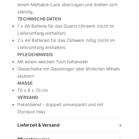
einem Mettalick-Lack überzogen und drehen sich
ständig.
TECHNISCHE DATEN
1 x AA Batterie für das Quartz Uhrwerk (nicht im
inkl. MwSt. · zzgl. Versand
Lieferumfang enthalten)
2 x AA Batterien für das Zählwerk nötig (nicht im
Lieferumfang enthalten)
In den Warenkorb
PFLEGEHINWEIS
Mit einem weichen Tuch behandeln
Vollständige Produktseite ansehen
Glasscheibe mit Glasreiniger oder ähnlichen Mitteln
säubern
MASSE
70 x 8 x 70 cm
VERSAND
Paketdienst - doppelt umverpackt und mit
Styropor Inlay
Lieferzeit & Versand