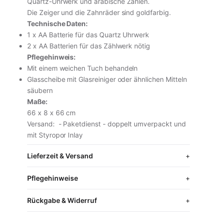
Quartz-Uhrwerk und arabische Zahlen.
Die Zeiger und die Zahnräder sind goldfarbig.
inkl. MwSt. · zzgl. Versand
Technische Daten:
1 x AA Batterie für das Quartz Uhrwerk
2 x AA Batterien für das Zählwerk nötig
In den Warenkorb
Pflegehinweis:
Mit einem weichen Tuch behandeln
Glasscheibe mit Glasreiniger oder ähnlichen Mitteln
Vollständige Produktseite ansehen
säubern
Maße:
66 x 8 x 66 cm
Versand: - Paketdienst - doppelt umverpackt und
mit Styropor Inlay
Lieferzeit & Versand
Pflegehinweise
Rückgabe & Widerruf