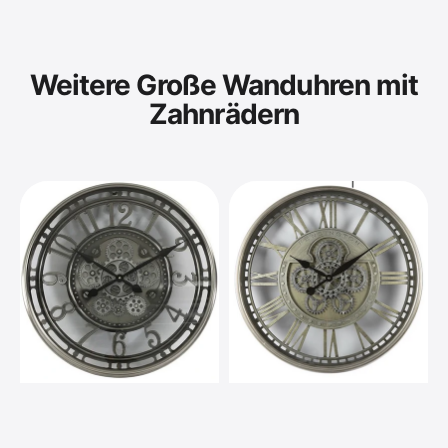
Weitere Große Wanduhren mit
Zahnrädern
70 cm KENSINGTON
Wanduhr Zahnrad Berlin
Wanduhr Zahnrad
Zählwerk Animation
Zählwerk Animation
silber grau 55 cm