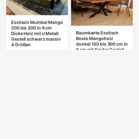
Esstisch Mumbai Mango
200 bis 300 in 6 cm
Baumkante Esstisch
Dicke Holz mit U Metall
Bosto Mangoholz
Gestell schwarz massiv
dunkel 160 bis 300 cm in
4 Größen
6 cm mit Spider Gestell
ab €559
ab €629
Baumkante Esstisch
Yukon natur Akazie
massiv & Spider Gestell
Esstisch Dhaka schwarz
in 3 Größen