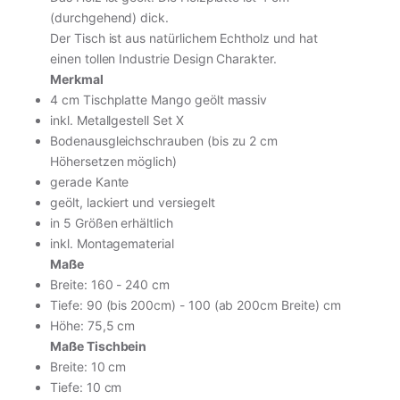
(durchgehend) dick.
Der Tisch ist aus natürlichem Echtholz und hat
einen tollen Industrie Design Charakter.
Merkmal
4 cm Tischplatte Mango geölt massiv
inkl. Metallgestell Set X
inkl. MwSt. · zzgl. Versand
Bodenausgleichschrauben (bis zu 2 cm
Höhersetzen möglich)
gerade Kante
geölt, lackiert und versiegelt
In den Warenkorb
in 5 Größen erhältlich
inkl. Montagematerial
Vollständige Produktseite ansehen
Maße
Breite: 160 - 240 cm
Tiefe: 90 (bis 200cm) - 100 (ab 200cm Breite) cm
Höhe: 75,5 cm
Maße Tischbein
Breite: 10 cm
Tiefe: 10 cm